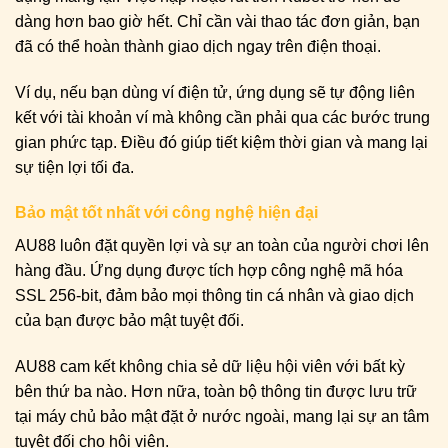
dàng hơn bao giờ hết. Chỉ cần vài thao tác đơn giản, bạn
đã có thể hoàn thành giao dịch ngay trên điện thoại.
Ví dụ, nếu bạn dùng ví điện tử, ứng dụng sẽ tự động liên
kết với tài khoản ví mà không cần phải qua các bước trung
gian phức tạp. Điều đó giúp tiết kiệm thời gian và mang lại
sự tiện lợi tối đa.
Bảo mật tốt nhất với công nghệ hiện đại
AU88 luôn đặt quyền lợi và sự an toàn của người chơi lên
hàng đầu. Ứng dụng được tích hợp công nghệ mã hóa
SSL 256-bit, đảm bảo mọi thông tin cá nhân và giao dịch
của bạn được bảo mật tuyệt đối.
AU88 cam kết không chia sẻ dữ liệu hội viên với bất kỳ
bên thứ ba nào. Hơn nữa, toàn bộ thông tin được lưu trữ
tại máy chủ bảo mật đặt ở nước ngoài, mang lại sự an tâm
tuyệt đối cho hội viên.