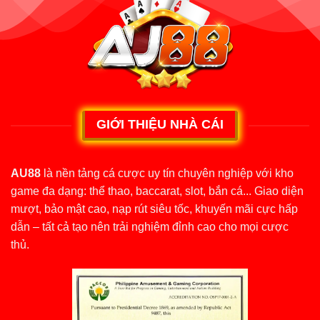
GIỚI THIỆU NHÀ CÁI
AU88
là nền tảng cá cược uy tín chuyên nghiệp với kho
game đa dạng: thể thao, baccarat, slot, bắn cá... Giao diện
mượt, bảo mật cao, nạp rút siêu tốc, khuyến mãi cực hấp
dẫn – tất cả tạo nên trải nghiệm đỉnh cao cho mọi cược
thủ.