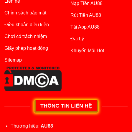
Liên hệ
Nạp Tiền AU88
Chính sách bảo mật
Rút Tiền AU88
Điều khoản điều kiện
Tải App AU88
Chơi có trách nhiệm
Đại Lý
Giấy phép hoạt động
Khuyến Mãi Hot
Sitemap
THÔNG TIN LIÊN HỆ
Thương hiệu:
AU88