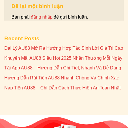
Để lại một bình luận
Bạn phải
đăng nhập
để gửi bình luận.
Recent Posts
Đại Lý AU88 Mở Ra Hướng Hợp Tác Sinh Lời Giá Trị Cao
Khuyến Mãi AU88 Siêu Hot 2025 Nhận Thưởng Mỗi Ngày
Tải App AU88 – Hướng Dẫn Chi Tiết, Nhanh Và Dễ Dàng
Hướng Dẫn Rút Tiền AU88 Nhanh Chóng Và Chính Xác
Nạp Tiền AU88 – Chỉ Dẫn Cách Thực Hiện An Toàn Nhất