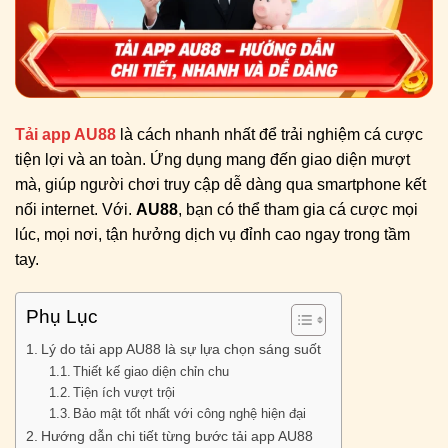
Tải app AU88
là cách nhanh nhất để trải nghiệm cá cược
tiện lợi và an toàn. Ứng dụng mang đến giao diện mượt
mà, giúp người chơi truy cập dễ dàng qua smartphone kết
nối internet. Với.
AU88
, bạn có thể tham gia cá cược mọi
lúc, mọi nơi, tận hưởng dịch vụ đỉnh cao ngay trong tầm
tay.
Phụ Lục
Lý do tải app AU88 là sự lựa chọn sáng suốt
Thiết kế giao diện chỉn chu
Tiện ích vượt trội
Bảo mật tốt nhất với công nghệ hiện đại
Hướng dẫn chi tiết từng bước tải app AU88